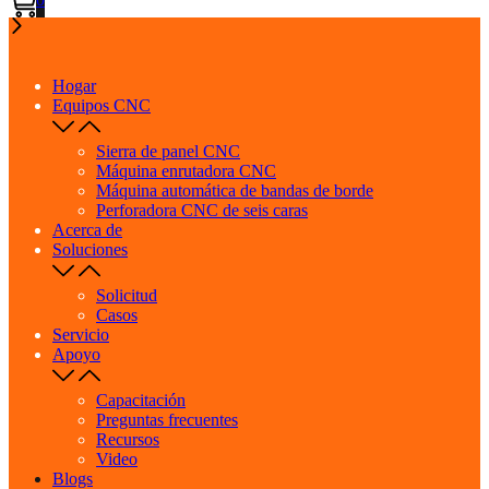
Hogar
Equipos CNC
Sierra de panel CNC
Máquina enrutadora CNC
Máquina automática de bandas de borde
Perforadora CNC de seis caras
Acerca de
Soluciones
Solicitud
Casos
Servicio
Apoyo
Capacitación
Preguntas frecuentes
Recursos
Video
Blogs