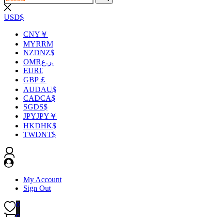
USD$
CNY￥
MYRRM
NZDNZ$
OMRر.ع.
EUR€
GBP￡
AUDAU$
CADCA$
SGDS$
JPYJPY￥
HKDHK$
TWDNT$
My Account
Sign Out
0
0