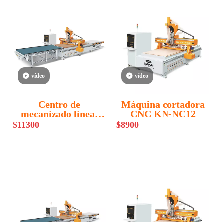
vídeo
vídeo
Centro de
Máquina cortadora
mecanizado lineal
CNC KN-NC12
CNC KN-NC12L
$
11300
$
8900