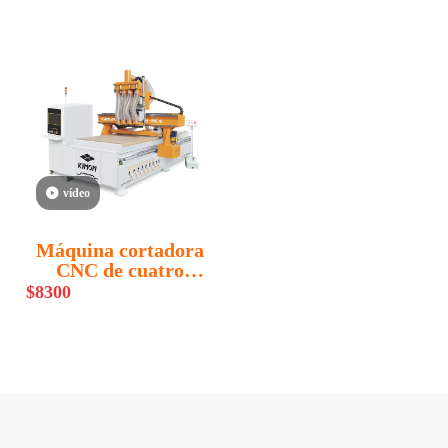
vídeo
Máquina cortadora
CNC de cuatro
procesos KN-NC4
$
8300