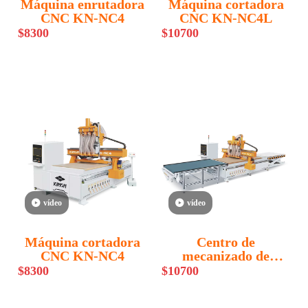
Máquina enrutadora
Máquina cortadora
CNC KN-NC4
CNC KN-NC4L
$
8300
$
10700
vídeo
vídeo
Máquina cortadora
Centro de
CNC KN-NC4
mecanizado de
cuatro procesos KN-
$
8300
$
10700
NC4LCNC