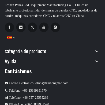
Foshan Pallas CNC Equipment Manufacturing Co.，Ltd. es un
fabricante profesional líder de sierras de paneles CNC, encoladoras de
bordes, máquinas cortadoras CNC y taladros CNC en China.
categoria de producto
Ayuda
Contáctenos

Correo electrónico:
olivia@kaihongmac.com

Teléfono: +86-15889951570

Teléfono: +86-757-25555299

WhatsApp: +86-15889951570