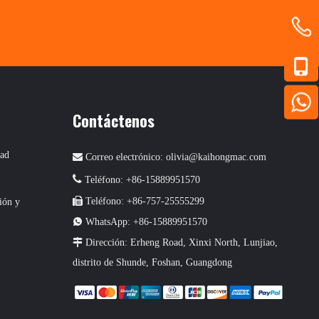
Contáctenos
dad

Correo electrónico:
olivia@kaihongmac.com

Teléfono: +86-15889951570

Teléfono: +86-757-25555299
ión y

WhatsApp: +86-15889951570

Dirección: Erheng Road, Xinxi North, Lunjiao,
distrito de Shunde, Foshan, Guangdong