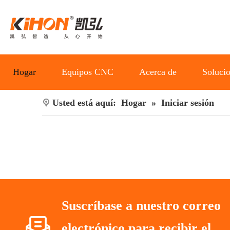
Hogar
Equipos CNC
Acerca de
Soluci
Usted está aquí:
Hogar
»
Iniciar sesión
Suscríbase a nuestro correo
electrónico para recibir el