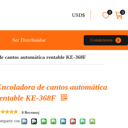
0
0
USD$
Ser Distribuidor
Contáctenos
de cantos automática rentable KE-368F
Encoladora de cantos automática
rentable KE-368F
0 Recenzoj
mpartir con: