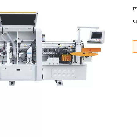
pr
Ca