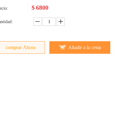
$
6800
ecio:
ntidad:
comprar Ahora
Añadir a la cesta