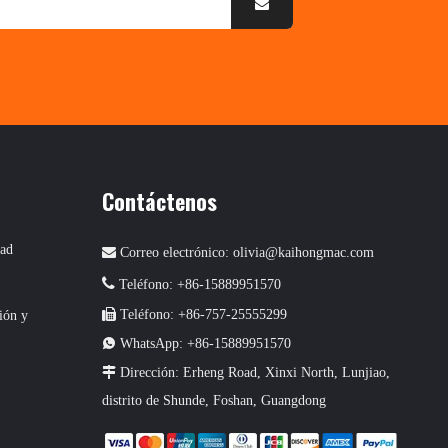
Contáctenos
dad

Correo electrónico:
olivia@kaihongmac.com

Teléfono: +86-15889951570

Teléfono: +86-757-25555299
ión y

WhatsApp: +86-15889951570

Dirección: Erheng Road, Xinxi North, Lunjiao,
distrito de Shunde, Foshan, Guangdong