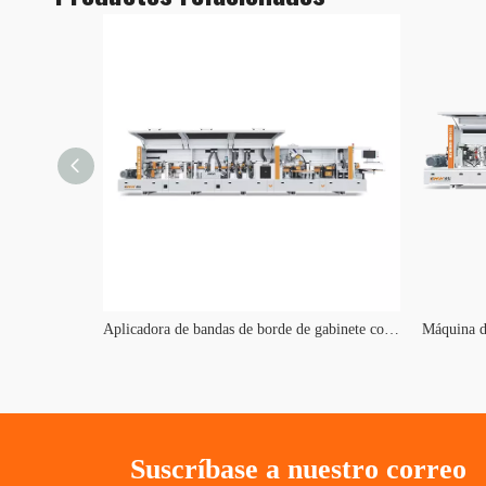
LASER 300 Encoladora de cantos LÁSER inteligente
Aplicadora de bandas de borde de gabinete con recipiente de pegamento doble KE668JS
Suscríbase a nuestro correo