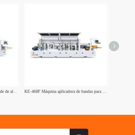
Máquina automática de bandas de borde de alta velocidad KE-468J
KE-468F Máquina aplicadora de bandas para bordes de gabinetes con olla de una sola pista