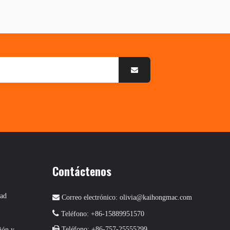
Contáctenos
dad

Correo electrónico:
olivia@kaihongmac.com

Teléfono: +86-15889951570

Teléfono: +86-757-25555299
ión y