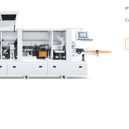
pr
Ca