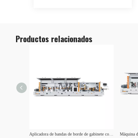
Productos relacionados
LASER 300 Encoladora de cantos LÁSER inteligente
Aplicadora de bandas de borde de gabinete con recipiente de pegamento doble KE668JS