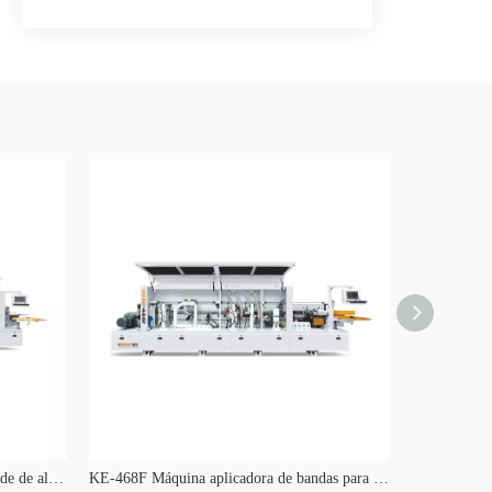
Máquina automática de bandas de borde de alta velocidad KE-468J
KE-468F Máquina aplicadora de bandas para bordes de gabinetes con olla de una sola pista