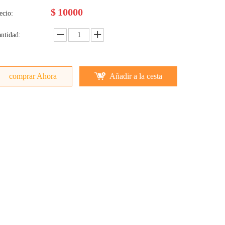
$
10000
ecio:
ntidad:
comprar Ahora
Añadir a la cesta