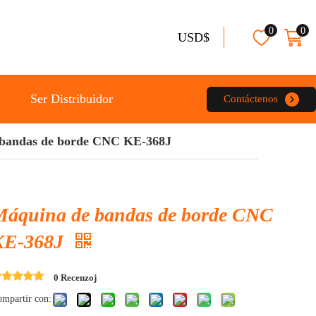
0
0
USD$
Ser Distribuidor
Contáctenos
bandas de borde CNC KE-368J
Máquina de bandas de borde CNC
KE-368J
0 Recenzoj
mpartir con: