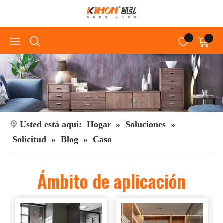
0
0
Usted está aquí:
Hogar
»
Soluciones
»
Solicitud
»
Blog
»
Caso
Ámbito de aplicación